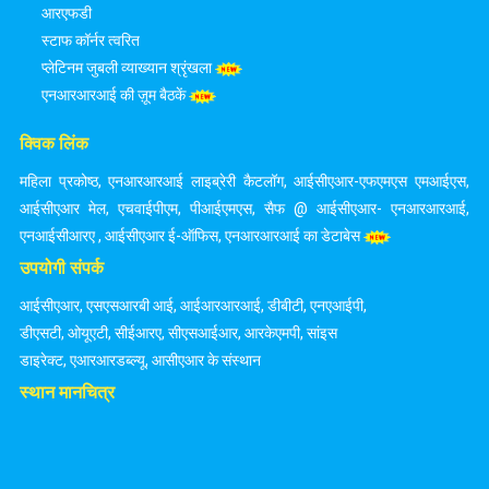
आरएफडी
स्टाफ कॉर्नर त्वरित
प्लेटिनम जुबली व्याख्यान श्रृंखला
एनआरआरआई की ज़ूम बैठकें
क्विक लिंक
महिला प्रकोष्ठ
,
एनआरआरआई लाइब्रेरी कैटलॉग
,
आईसीएआर-एफएमएस एमआईएस
,
आईसीएआर मेल
,
एचवाईपीएम
,
पीआईएमएस
,
सैफ @ आईसीएआर- एनआरआरआई
,
एनआईसीआरए
,
आईसीएआर ई-ऑफिस
,
एनआरआरआई का डेटाबेस
उपयोगी संपर्क
आईसीएआर
,
एसएसआरबी आई
,
आईआरआरआई
,
डीबीटी
,
एनएआईपी
,
डीएसटी
,
ओयूएटी
,
सीईआरए
,
सीएसआईआर
,
आरकेएमपी
,
सांइस
डाइरेक्ट
,
एआरआरडब्ल्यू
,
आसीएआर के संस्थान
स्थान मानचित्र