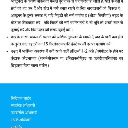
अक्टूबर) के कारण चावल की फसल पूरी तरह से क्षतिग्रस्त हो जाती है, खेत के मेड़ों में
छेदों को बंद कर दें और खेत में नमी बनाए रखने के लिए खरपतवारों को निकाल दें।
अक्टूबर के दूसरे सप्ताह में, यदि मिट्टी की नमी पर्याप्त है (थोड़ा चिपचिपा) उड़द के
बीज का छिटकावा करें। यदि मिट्टी की नमी पर्याप्त नहीं है, तो भूमि को अच्छी तरह से
जुताई करें और फिर उड़द की कतार बुवाई करें।
बाढ़ के कारण चावल की फसल को आंशिक नुकसान के मामले में, बाढ़ के पानी कम होने
के तुरंत बाद नाइट्रोजन 15 किलोग्राम प्रति हेक्टेयर की दर पर प्रयोग करें।
उड़द में आरंभिक अवस्था में पत्ती खाने वाली इल्लियों 1-2 अंडे /वर्गमीटर के होने पर
कंटाफ कीटनाशक (थायमेथोक्साम या इमिडाक्लोप्रिड या क्लोरोपायरिफोस) का
छिड़काव किया जाना चाहिए।
सिटिजन चार्टर
सतर्कता अधिकारी
पारदर्शिता अधिकारी
संपर्क अधिकारी
साइटमैप