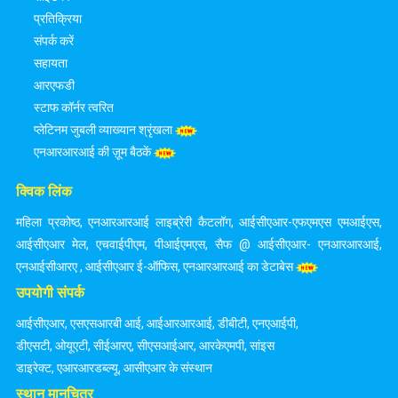
प्रतिक्रिया
संपर्क करें
सहायता
आरएफडी
स्टाफ कॉर्नर त्वरित
प्लेटिनम जुबली व्याख्यान श्रृंखला
एनआरआरआई की ज़ूम बैठकें
क्विक लिंक
महिला प्रकोष्ठ
,
एनआरआरआई लाइब्रेरी कैटलॉग
,
आईसीएआर-एफएमएस एमआईएस
,
आईसीएआर मेल
,
एचवाईपीएम
,
पीआईएमएस
,
सैफ @ आईसीएआर- एनआरआरआई
,
एनआईसीआरए
,
आईसीएआर ई-ऑफिस
,
एनआरआरआई का डेटाबेस
उपयोगी संपर्क
आईसीएआर
,
एसएसआरबी आई
,
आईआरआरआई
,
डीबीटी
,
एनएआईपी
,
डीएसटी
,
ओयूएटी
,
सीईआरए
,
सीएसआईआर
,
आरकेएमपी
,
सांइस
डाइरेक्ट
,
एआरआरडब्ल्यू
,
आसीएआर के संस्थान
स्थान मानचित्र