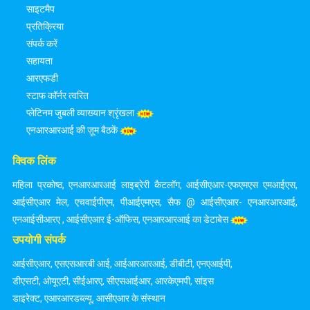
साइटमैप
प्रतिक्रिया
संपर्क करें
सहायता
आरएफडी
स्टाफ कॉर्नर त्वरित
प्लेटिनम जुबली व्याख्यान श्रृंखला
एनआरआरआई की ज़ूम बैठकें
क्विक लिंक
महिला प्रकोष्ठ
,
एनआरआरआई लाइब्रेरी कैटलॉग
,
आईसीएआर-एफएमएस एमआईएस
,
आईसीएआर मेल
,
एचवाईपीएम
,
पीआईएमएस
,
सैफ @ आईसीएआर- एनआरआरआई
,
एनआईसीआरए
,
आईसीएआर ई-ऑफिस
,
एनआरआरआई का डेटाबेस
उपयोगी संपर्क
आईसीएआर
,
एसएसआरबी आई
,
आईआरआरआई
,
डीबीटी
,
एनएआईपी
,
डीएसटी
,
ओयूएटी
,
सीईआरए
,
सीएसआईआर
,
आरकेएमपी
,
सांइस
डाइरेक्ट
,
एआरआरडब्ल्यू
,
आसीएआर के संस्थान