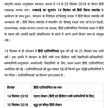
राष्ट्रीय चावल अनुसंधान संस्थान, कटक में 14 से 29 सितंबर 2018 के दौरान हिंदी
पखवाड़ा मनाया गया।
पखवाड़े
का
शुभारंभ
14
सितंबर
को
हिंदी
दिवस
समारोह
के
आयोजन के साथ हुआ। संस्थान के निदेशक डॉ.हिमांशु पाठक ने हिंदी दिवस समारोह की
अध्यक्षता की। हिंदी दिवस समारोह में मंचासीन डॉ. हिमांशु पाठक तथा डॉ.जे.एन.रेड्डी,
प्रभागाध्यक्ष, फसल उन्नयन प्रभाग एवं अध्यक्ष, हिंदी प्रतियोगिता निर्णायक मंडल ने हिंदी
के महत्व और उसकी बढ़ती लोकप्रियता के संदर्भ में अपने-अपने विचार सभा के सम्मुख
रखे।
14 सितंबर से ही संस्थान में
हिंदी
प्रतियोगिताएं
शुरू की गईं जो 25 सितंबर तक जारी
रहीं। इस अवधि में संस्थान के हिंदी भाषी तथा हिंदीतर भाषी वैज्ञानिकों/अधिकारियों/
कर्मचारियों/अनुसंधान अध्येताओं/ विद्यार्थियों के लिए अलग-अलग हिंदी प्रतियोगिताएं
आयोजित की गईं। प्रतियोगिताओं की कुल संख्या
12
थी जिनमें कुल
120
प्रतियोगियों ने
भाग लिया। प्रतियोगिताओं का विवरण इस प्रकार है।
दिनांक
हिंदी
प्रतियोगिता
का
नाम
14
सितंबर
2018
श्रुत
लेखन
(
हिंदी
एवं
हिंदीतर
भाषी
कर्मचारियों
के
लिए
)
15
सितंबर
2018
शुद्ध
एवं
शीघ्र
हिंदी
लेखन