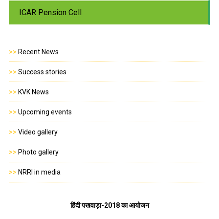
ICAR Pension Cell
>>
Recent News
>>
Success stories
>>
KVK News
>>
Upcoming events
>>
Video gallery
>>
Photo gallery
>>
NRRI in media
हिंदी
पखवाड़ा
-2018
का
आयोजन