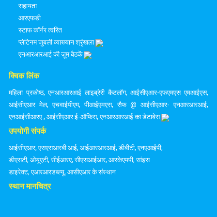
सहायता
आरएफडी
स्टाफ कॉर्नर त्वरित
प्लेटिनम जुबली व्याख्यान श्रृंखला
एनआरआरआई की ज़ूम बैठकें
क्विक लिंक
महिला प्रकोष्ठ
,
एनआरआरआई लाइब्रेरी कैटलॉग
,
आईसीएआर-एफएमएस एमआईएस
,
आईसीएआर मेल
,
एचवाईपीएम
,
पीआईएमएस
,
सैफ @ आईसीएआर- एनआरआरआई
,
एनआईसीआरए
,
आईसीएआर ई-ऑफिस
,
एनआरआरआई का डेटाबेस
उपयोगी संपर्क
आईसीएआर
,
एसएसआरबी आई
,
आईआरआरआई
,
डीबीटी
,
एनएआईपी
,
डीएसटी
,
ओयूएटी
,
सीईआरए
,
सीएसआईआर
,
आरकेएमपी
,
सांइस
डाइरेक्ट
,
एआरआरडब्ल्यू
,
आसीएआर के संस्थान
स्थान मानचित्र