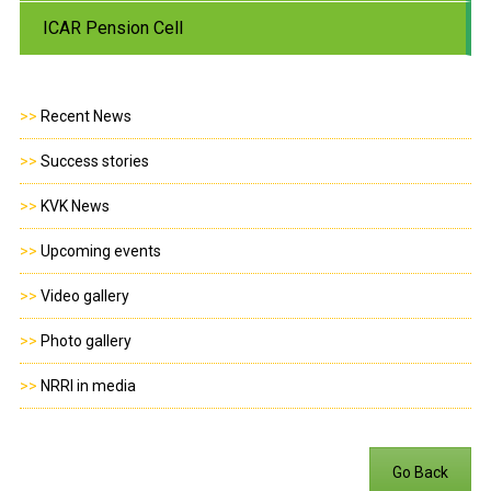
ICAR Pension Cell
>>
Recent News
>>
Success stories
>>
KVK News
>>
Upcoming events
>>
Video gallery
>>
Photo gallery
>>
NRRI in media
Go Back