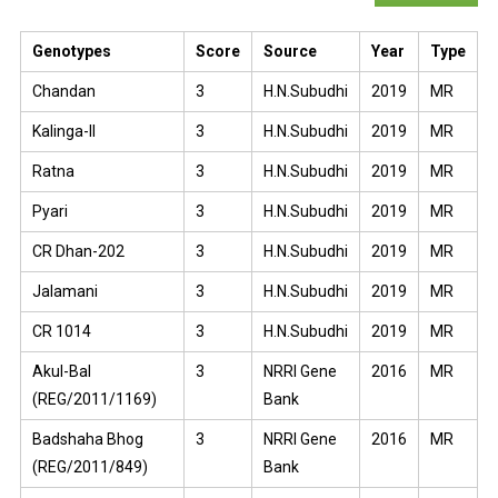
Genotypes
Score
Source
Year
Type
Chandan
3
H.N.Subudhi
2019
MR
Kalinga-II
3
H.N.Subudhi
2019
MR
Ratna
3
H.N.Subudhi
2019
MR
Pyari
3
H.N.Subudhi
2019
MR
CR Dhan-202
3
H.N.Subudhi
2019
MR
Jalamani
3
H.N.Subudhi
2019
MR
CR 1014
3
H.N.Subudhi
2019
MR
Akul-Bal
3
NRRI Gene
2016
MR
(REG/2011/1169)
Bank
Badshaha Bhog
3
NRRI Gene
2016
MR
(REG/2011/849)
Bank