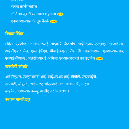
स्टाफ कॉर्नर त्वरित
प्लेटिनम जुबली व्याख्यान श्रृंखला
एनआरआरआई की ज़ूम बैठकें
क्विक लिंक
महिला प्रकोष्ठ
,
एनआरआरआई लाइब्रेरी कैटलॉग
,
आईसीएआर-एफएमएस एमआईएस
,
आईसीएआर मेल
,
एचवाईपीएम
,
पीआईएमएस
,
सैफ @ आईसीएआर- एनआरआरआई
,
एनआईसीआरए
,
आईसीएआर ई-ऑफिस
,
एनआरआरआई का डेटाबेस
उपयोगी संपर्क
आईसीएआर
,
एसएसआरबी आई
,
आईआरआरआई
,
डीबीटी
,
एनएआईपी
,
डीएसटी
,
ओयूएटी
,
सीईआरए
,
सीएसआईआर
,
आरकेएमपी
,
सांइस
डाइरेक्ट
,
एआरआरडब्ल्यू
,
आसीएआर के संस्थान
स्थान मानचित्र