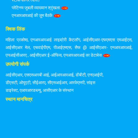
स्टाफ कॉर्नर त्वरित
प्लेटिनम जुबली व्याख्यान श्रृंखला
एनआरआरआई की ज़ूम बैठकें
क्विक लिंक
महिला प्रकोष्ठ
,
एनआरआरआई लाइब्रेरी कैटलॉग
,
आईसीएआर-एफएमएस एमआईएस
,
आईसीएआर मेल
,
एचवाईपीएम
,
पीआईएमएस
,
सैफ @ आईसीएआर- एनआरआरआई
,
एनआईसीआरए
,
आईसीएआर ई-ऑफिस
,
एनआरआरआई का डेटाबेस
उपयोगी संपर्क
आईसीएआर
,
एसएसआरबी आई
,
आईआरआरआई
,
डीबीटी
,
एनएआईपी
,
डीएसटी
,
ओयूएटी
,
सीईआरए
,
सीएसआईआर
,
आरकेएमपी
,
सांइस
डाइरेक्ट
,
एआरआरडब्ल्यू
,
आसीएआर के संस्थान
स्थान मानचित्र