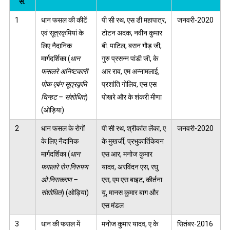
सं.
1
धान फसल की कीटें
पी सी रथ, एस डी महापात्र,
जनवरी-2020
एवं सूत्रकृमियां के
टोटन अदक, नवीन कुमार
लिए नैदानिक
बी. पाटिल, बसन गौड़ जी,
मार्गदर्शिका (
धान
गुरु प्रसन्न पांडी जी, के
फसलरे अनिष्टकारी
आर राव, एम अन्नामलाई,
पोक एबंग सूत्रकृमि
प्रशांति गोलिव, एस एस
चिन्हट – संशोधित
)
पोखरे और के शंकरी मीणा
(ओड़िया)
2
धान फसल के रोगों
पी सी रथ, श्रीकांत लेंका, ए
जनवरी-2020
के लिए नैदानिक
के मुखर्जी, प्रभुकार्तिकेयन
मार्गदर्शिका (
धान
एस आर, मनोज कुमार
फसलरे रोग निरुपण
यादव, अरविंदन एस, रघु
ओ निराकरण –
एस, एम एस बाइट, कीर्तना
संशोधित
) (ओड़िया)
यू, मानस कुमार बाग और
एस मंडल
3
धान की फसल में
मनोज कुमार यादव, ए के
सितंबर-2016