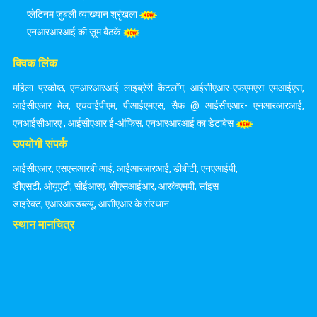
प्लेटिनम जुबली व्याख्यान श्रृंखला
एनआरआरआई की ज़ूम बैठकें
क्विक लिंक
महिला प्रकोष्ठ
,
एनआरआरआई लाइब्रेरी कैटलॉग
,
आईसीएआर-एफएमएस एमआईएस
,
आईसीएआर मेल
,
एचवाईपीएम
,
पीआईएमएस
,
सैफ @ आईसीएआर- एनआरआरआई
,
एनआईसीआरए
,
आईसीएआर ई-ऑफिस
,
एनआरआरआई का डेटाबेस
उपयोगी संपर्क
आईसीएआर
,
एसएसआरबी आई
,
आईआरआरआई
,
डीबीटी
,
एनएआईपी
,
डीएसटी
,
ओयूएटी
,
सीईआरए
,
सीएसआईआर
,
आरकेएमपी
,
सांइस
डाइरेक्ट
,
एआरआरडब्ल्यू
,
आसीएआर के संस्थान
स्थान मानचित्र