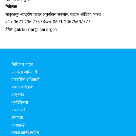
निदेशक
भाकृअनुप-राष्ट्रीय चावल अनुसंधान संस्थान, कटक, ओडिशा, भारत
फ़ोन: 0671 236 7757 फैक्स: 0671-2367663/777
ईमेल: gak.kumar@icar.org.in
सिटिजन चार्टर
सतर्कता अधिकारी
पारदर्शिता अधिकारी
संपर्क अधिकारी
साइटमैप
प्रतिक्रिया
संपर्क करें
सहायता
आरएफडी
स्टाफ कॉर्नर त्वरित