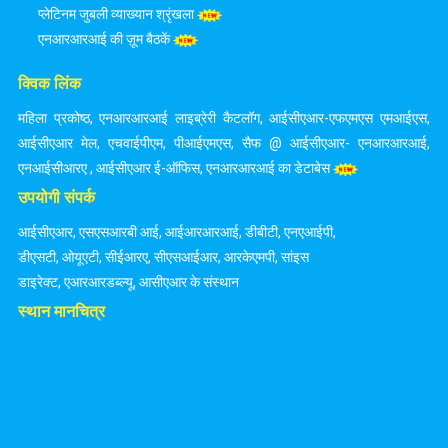
प्लेटिनम जुबली व्याख्यान श्रृंखला
एनआरआरआई की ज़ूम बैठकें
क्विक लिंक
महिला प्रकोष्ठ
,
एनआरआरआई लाइब्रेरी कैटलॉग
,
आईसीएआर-एफएमएस एमआईएस
,
आईसीएआर मेल
,
एचवाईपीएम
,
पीआईएमएस
,
सैफ @ आईसीएआर- एनआरआरआई
,
एनआईसीआरए
,
आईसीएआर ई-ऑफिस
,
एनआरआरआई का डेटाबेस
उपयोगी संपर्क
आईसीएआर
,
एसएसआरबी आई
,
आईआरआरआई
,
डीबीटी
,
एनएआईपी
,
डीएसटी
,
ओयूएटी
,
सीईआरए
,
सीएसआईआर
,
आरकेएमपी
,
सांइस
डाइरेक्ट
,
एआरआरडब्ल्यू
,
आसीएआर के संस्थान
स्थान मानचित्र