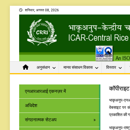
शनिवार, अगस्त 08, 2026
अनुसंधान
मानव संसाधन विकास
विस्तार
कॉपीराइट
एनआरआरआई एकनज़र में
भाकृअनुप-एनआर
अधिदेश
वेबसाइट पर को
प्रकाशित की ग
संगठनात्मक सेटअप
भाकृअनुप-राष्