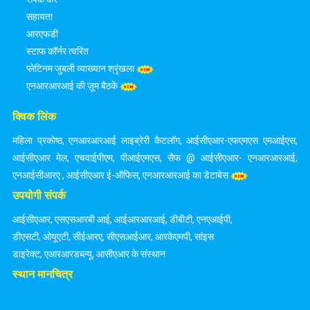
सहायता
आरएफडी
स्टाफ कॉर्नर त्वरित
प्लेटिनम जुबली व्याख्यान श्रृंखला
एनआरआरआई की ज़ूम बैठकें
क्विक लिंक
महिला प्रकोष्ठ
,
एनआरआरआई लाइब्रेरी कैटलॉग
,
आईसीएआर-एफएमएस एमआईएस
,
आईसीएआर मेल
,
एचवाईपीएम
,
पीआईएमएस
,
सैफ @ आईसीएआर- एनआरआरआई
,
एनआईसीआरए
,
आईसीएआर ई-ऑफिस
,
एनआरआरआई का डेटाबेस
उपयोगी संपर्क
आईसीएआर
,
एसएसआरबी आई
,
आईआरआरआई
,
डीबीटी
,
एनएआईपी
,
डीएसटी
,
ओयूएटी
,
सीईआरए
,
सीएसआईआर
,
आरकेएमपी
,
सांइस
डाइरेक्ट
,
एआरआरडब्ल्यू
,
आसीएआर के संस्थान
स्थान मानचित्र