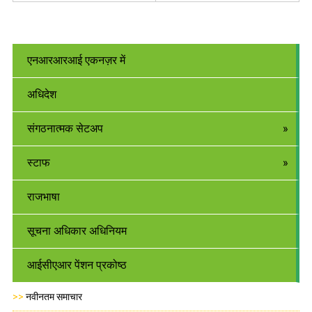
एनआरआरआई एकनज़र में
अधिदेश
संगठनात्मक सेटअप
स्टाफ
राजभाषा
सूचना अधिकार अधिनियम
आईसीएआर पेंशन प्रकोष्ठ
>>
नवीनतम समाचार