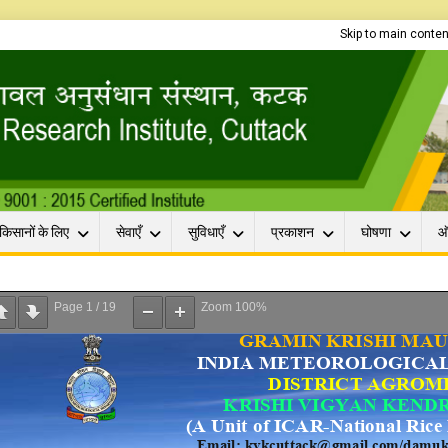
Skip to main conten
किसानों के लिए
सेवाएँ
सुविधाएँ
प्रकाशन
घोषणा
ऑ
Page
1
/
19
Zoom
100%