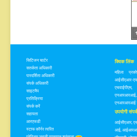
सिटिजन चार्टर
क्विक लिंक
सतर्कता अधिकारी
महिला प्रकोष
पारदर्शिता अधिकारी
आईसीएआर-
संपर्क अधिकारी
एचवाईपीएम
,
साइटमैप
एनआरआरआई
,
प्रतिक्रिया
एनआरआरआई का
संपर्क करें
उपयोगी संपर्
सहायता
आरएफडी
आईसीएआर
,
ए
स्टाफ कॉर्नर त्वरित
आई
,
आईआरआ
प्लेटिनम जुबली व्याख्यान श्रृंखला