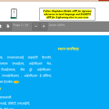
Page
1
/
19
Zoom
100%
स्थान मानचित्र
्ठ
,
एनआरआरआई लाइब्रेरी कैटलॉग
,
एफएमएस एमआईएस
,
आईसीएआर मेल
,
पीआईएमएस
,
सैफ @ आईसीएआर-
एनआईसीआरए
,
आईसीएआर ई-ऑफिस
,
 डेटाबेस
क
सएसआरबी
रआई
,
डीबीटी
,
एनएआईपी
,