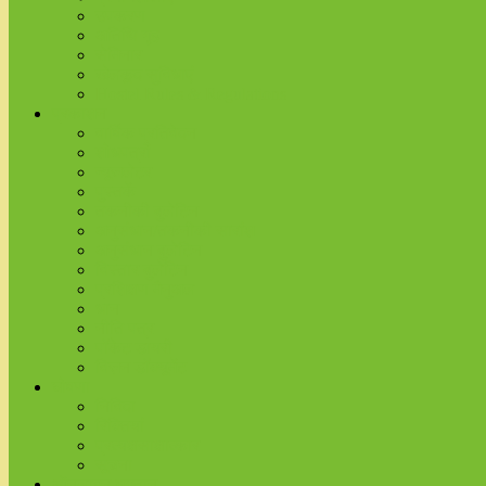
उपकरण
अतिथि गृह
सेमिनार
खेलकूद सुविधाएं
Hostel Rules & Regulations
प्रकाशन
वार्षिक प्रतिवेदन
शोधपत्रों
न्यूजलेटर
पुस्तकें
तकनीकी बुलेटिन
अनुसंधान/तकनीकी सारांश
अनुसंधान बुलेटिन
विस्तार बुलेटिन
प्रशिक्षण मैनुअल
धान
नीति पत्र
पॉकेट डायरी
विज़न डॉक्यूमेंट
घोषणा
निविदा
रिक्तियां
प्रत्यक्षसाक्षात्कार
सूचना
ऑनलाइन भुगतान