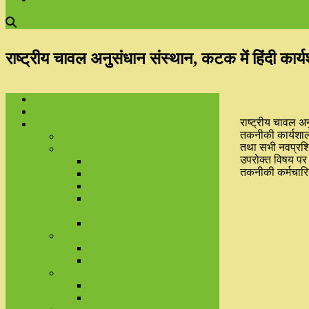
राष्ट्रीय चावल अनुसंधान संस्थान, कटक में हिंदी का
CRRI at a glance
Mandate
राष्ट्रीय चावल अन
Organization setup
तकनीकी कार्यशाला
Organogram
तथा सभी नवप्रशिक्
Divisions
उपरोक्त विषय पर व
Crop Improvement
तकनीकी कर्मचारि
Crop Production
Crop Protection
Crop Physiology and
Biochemistry
Social Science
Regional stations
CRURRS
RCRRS
Krishi Vigyan Kendras
Cuttack
Koderma