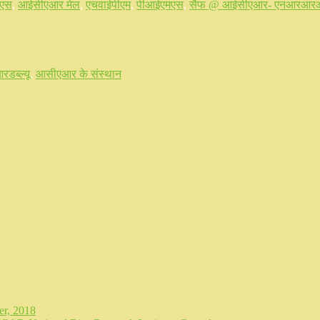
एस
,
आईसीएआर मेल
,
एचवाईपीएम
,
पीआईएमएस
,
सैफ @ आईसीएआर- एनआरआर
डब्ल्यू
,
आसीएआर के संस्थान
r, 2018