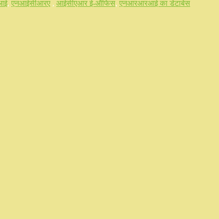
आई
,
एनआईसीआरए
,
आईसीएआर ई-ऑफिस
,
एनआरआरआई का डेटाबेस