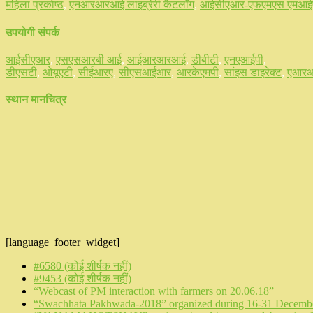
महिला प्रकोष्ठ
,
एनआरआरआई लाइब्रेरी कैटलॉग
,
आईसीएआर-एफएमएस एमआई
उपयोगी संपर्क
आईसीएआर
,
एसएसआरबी आई
,
आईआरआरआई
,
डीबीटी
,
एनएआईपी
,
डीएसटी
,
ओयूएटी
,
सीईआरए
,
सीएसआईआर
,
आरकेएमपी
,
सांइस डाइरेक्ट
,
एआरआर
स्थान मानचित्र
[language_footer_widget]
#6580 (कोई शीर्षक नहीं)
#9453 (कोई शीर्षक नहीं)
“Webcast of PM interaction with farmers on 20.06.18”
“Swachhata Pakhwada-2018” organized during 16-31 Decembe