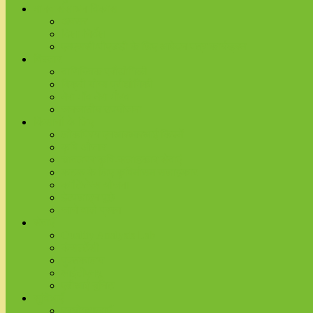
मानव संसाधन विकास
अवसर
दिशा-निर्देश
एमएससी/पीएचडी के लिए आवेदन पत्र कार्यक्रम
विस्तार
वाणिज्यिक प्रौद्योगिकी
बिक्री योग्य प्रौद्योगिकी
मेरा गाँव मेरा गौरव
जनजातीय उपयोजना
किसानों के लिए
लोकप्रिय एनआरआरआई किस्में
कृषि औजार
चावलपर कृषि-सलाहकार सेवाएं
कटक के लिए कृषिमौसम सलाहकार
कांटिजेन्स योजना
हेल्पलाइन पूछे
जाने वाले प्रश्न
सेवाएँ
Quality Analysis Lab
कंसल्टेंसी
पुस्तकालय
आईटीएमयू
एबीआई यूनिट
सुविधाएँ
प्रयोगशालाएँ