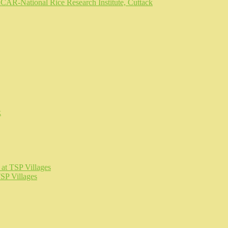
R-National Rice Research Institute, Cuttack
k
at TSP Villages
SP Villages