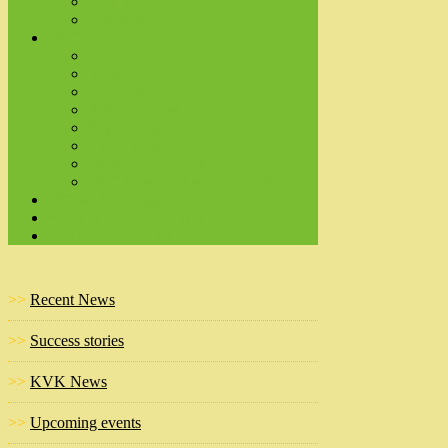
PME Cell
Committee
Staff
Director
Scientific
Technical
Administrative
Supporting
Cadre Strength
Previous Directors
Staff Strength Representation
Official Language
Right to Information Act
ICAR Pension Cell
>>
Recent News
>>
Success stories
>>
KVK News
>>
Upcoming events